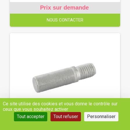
Prix sur demande
NOUS CONTACTER
Ce site utilise des cookies et vous donne le contrôle sur
ceux que vous souhaitez activer
Tout accepter
Tout refuser
Personnaliser
BOULON DE ROUE CASE - IH - LANDINI,
MCCORMICK - REF: 1349196C1