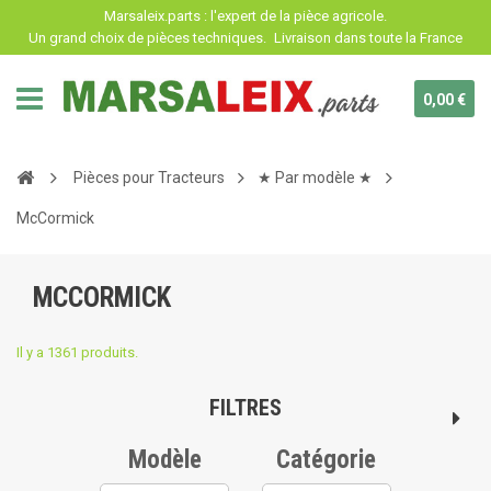
Panneau de gestion des cookies
Marsaleix.parts : l'expert de la pièce agricole.
Un grand choix de pièces techniques.
Livraison dans toute la France
0,00 €
Pièces pour Tracteurs
★ Par modèle ★
McCormick
MCCORMICK
Il y a 1361 produits.
FILTRES
Modèle
Catégorie