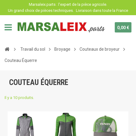
Panneau de gestion des cookies
Marsaleix.parts : l'expert de la pièce agricole.
Un grand choix de pièces techniques.
Livraison dans toute la France
0,00 €
Travail du sol
Broyage
Couteaux de broyeur
Couteau Équerre
COUTEAU ÉQUERRE
Il y a 10 produits.