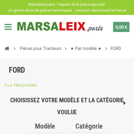
Panneau de gestion des cookies
Marsaleix.parts : l'expert de la pièce agricole.
Un grand choix de pièces techniques.
Livraison dans toute la France
0,00 €
Pièces pour Tracteurs
★ Par modèle ★
FORD
FORD
Il y a 1963 produits.
CHOISISSEZ VOTRE MODÈLE ET LA CATÉGORIE
VOULUE
Modèle
Catégorie