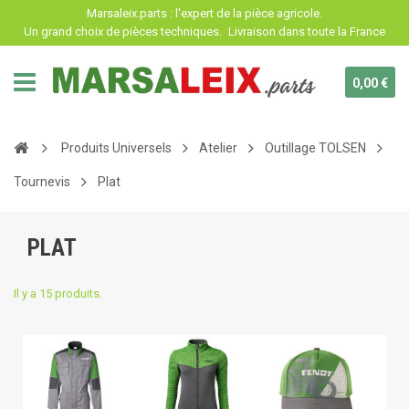
Panneau de gestion des cookies
Marsaleix.parts : l'expert de la pièce agricole.
Un grand choix de pièces techniques.
Livraison dans toute la France
0,00 €
Produits Universels
Atelier
Outillage TOLSEN
Tournevis
Plat
PLAT
Il y a 15 produits.