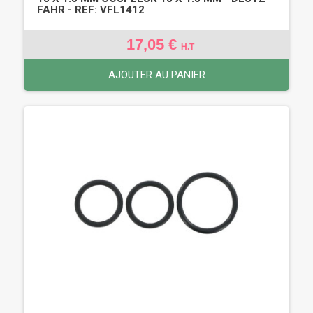
FAHR - REF: VFL1412
17,05 €
H.T
AJOUTER AU PANIER