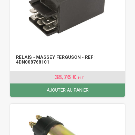
RELAIS - MASSEY FERGUSON - REF:
4DN008768101
38,76 €
H.T
AJOUTER AU PANIER