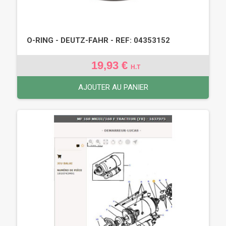
O-RING - DEUTZ-FAHR - REF: 04353152
19,93 €
H.T
AJOUTER AU PANIER