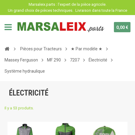
Panneau de gestion des cookies
Marsaleix.parts : l'expert de la pièce agricole.
Un grand choix de pièces techniques.
Livraison dans toute la France
0,00 €
Pièces pour Tracteurs
★ Par modèle ★
Massey Ferguson
MF 290
7207
Électricité
Système hydraulique
ÉLECTRICITÉ
Il y a 53 produits.