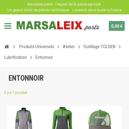
Panneau de gestion des cookies
Marsaleix.parts : l'expert de la pièce agricole.
Un grand choix de pièces techniques.
Livraison dans toute la France
0,00 €
Produits Universels
Atelier
Outillage TOLSEN
Lubrification
Entonnoir
ENTONNOIR
Il y a 1 produit.