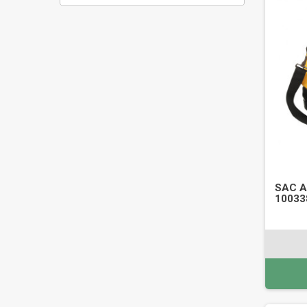
SAC A
10033