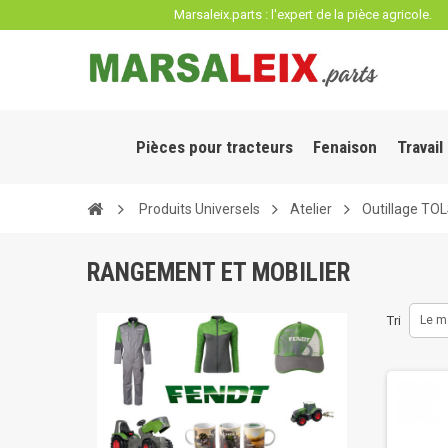
Panneau de gestion des cookies
Marsaleix.parts : l'expert de la pièce agricole.
Pièces pour tracteurs
Fenaison
Travail
Produits Universels
Atelier
Outillage TO
RANGEMENT ET MOBILIER
Tri
Le m