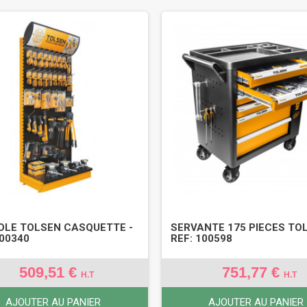
LE TOLSEN CASQUETTE -
SERVANTE 175 PIECES TOL
100340
REF: 100598
509,51 €
751,77 €
H.T
H.T
AJOUTER AU PANIER
AJOUTER AU PANIER