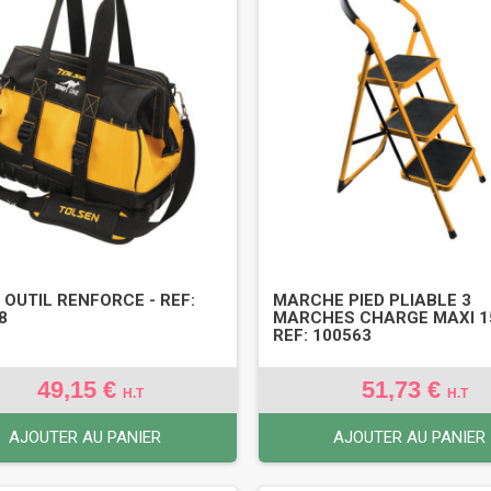
 OUTIL RENFORCE - REF:
MARCHE PIED PLIABLE 3
8
MARCHES CHARGE MAXI 15
REF: 100563
49,15 €
51,73 €
H.T
H.T
AJOUTER AU PANIER
AJOUTER AU PANIER