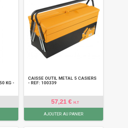
CAISSE OUTIL METAL 5 CASIERS
0 KG -
- REF: 100339
57,21 €
H.T
AJOUTER AU PANIER