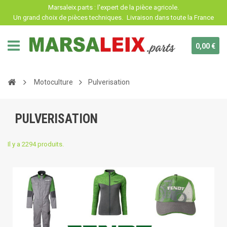
Panneau de gestion des cookies
Marsaleix.parts : l'expert de la pièce agricole.
Un grand choix de pièces techniques.
Livraison dans toute la France
0,00 €
Motoculture
Pulverisation
PULVERISATION
Il y a 2294 produits.