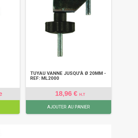
TUYAU VANNE JUSQU'À Ø 20MM -
REF: ML2000
18,96 €
e
H.T
AJOUTER AU PANIER