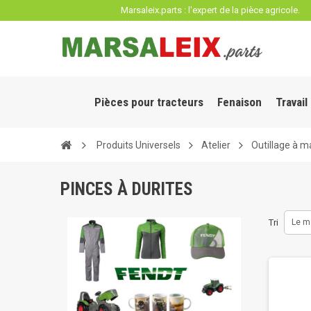
Panneau de gestion des cookies
Marsaleix.parts : l'expert de la pièce agricole.
Pièces pour tracteurs
Fenaison
Travail
Produits Universels
Atelier
Outillage à m
PINCES À DURITES
Tri
Le m