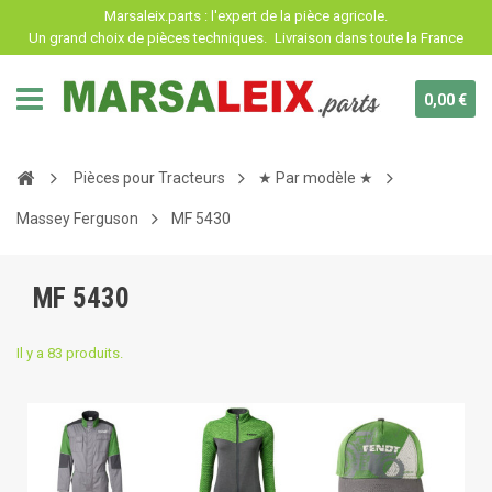
Panneau de gestion des cookies
Marsaleix.parts : l'expert de la pièce agricole.
Un grand choix de pièces techniques.
Livraison dans toute la France
0,00 €
Pièces pour Tracteurs
★ Par modèle ★
Massey Ferguson
MF 5430
MF 5430
Il y a 83 produits.