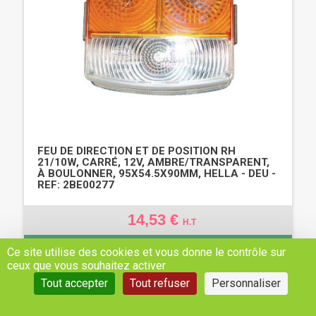
FEU DE DIRECTION ET DE POSITION RH
21/10W, CARRÉ, 12V, AMBRE/TRANSPARENT,
À BOULONNER, 95X54.5X90MM, HELLA - DEU -
REF: 2BE00277
14,53 €
H.T
AJOUTER AU PANIER
Ce site utilise des cookies et vous donne le contrôle sur
ceux que vous souhaitez activer
Tout accepter
Tout refuser
Personnaliser