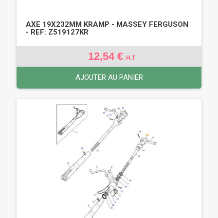
AXE 19X232MM KRAMP - MASSEY FERGUSON
- REF: Z519127KR
12,54 €
H.T
AJOUTER AU PANIER