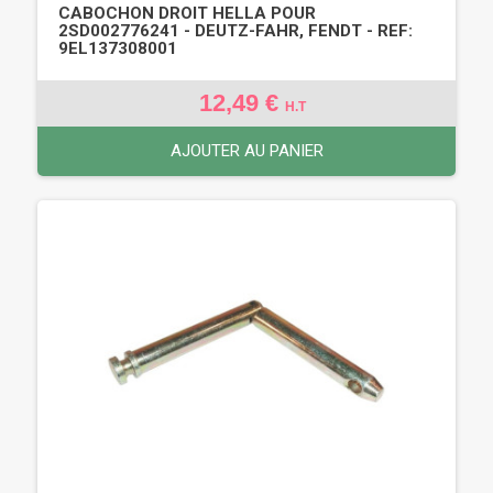
CABOCHON DROIT HELLA POUR
2SD002776241 - DEUTZ-FAHR, FENDT - REF:
9EL137308001
12,49 €
H.T
AJOUTER AU PANIER