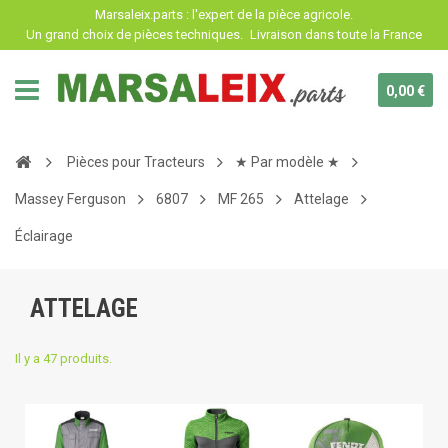
Panneau de gestion des cookies
Marsaleix.parts : l'expert de la pièce agricole.
Un grand choix de pièces techniques.
Livraison dans toute la France
0,00 €
Pièces pour Tracteurs
★ Par modèle ★
Massey Ferguson
6807
MF 265
Attelage
Éclairage
ATTELAGE
Il y a 47 produits.