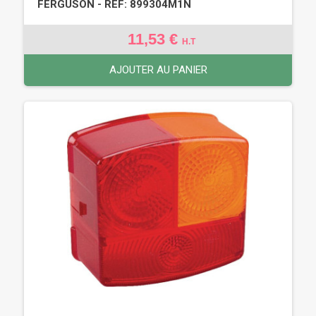
FERGUSON - REF: 899304M1N
11,53 €
H.T
AJOUTER AU PANIER