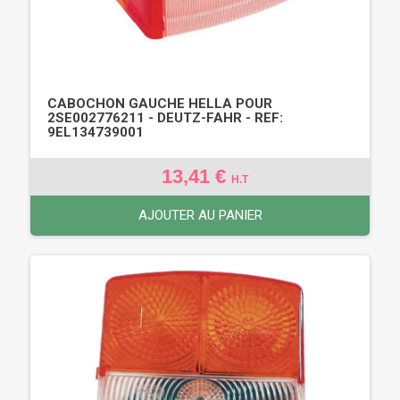
CABOCHON GAUCHE HELLA POUR
2SE002776211 - DEUTZ-FAHR - REF:
9EL134739001
13,41 €
H.T
AJOUTER AU PANIER