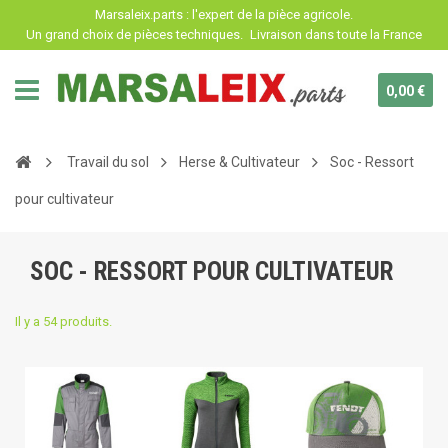
Panneau de gestion des cookies
Marsaleix.parts : l'expert de la pièce agricole.
Un grand choix de pièces techniques.
Livraison dans toute la France
0,00 €
Travail du sol
Herse & Cultivateur
Soc - Ressort
pour cultivateur
SOC - RESSORT POUR CULTIVATEUR
Il y a 54 produits.