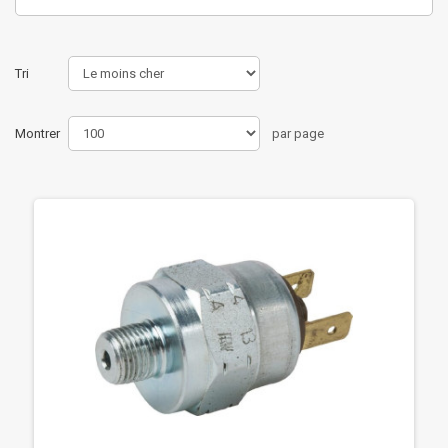
Tri
Montrer
par page