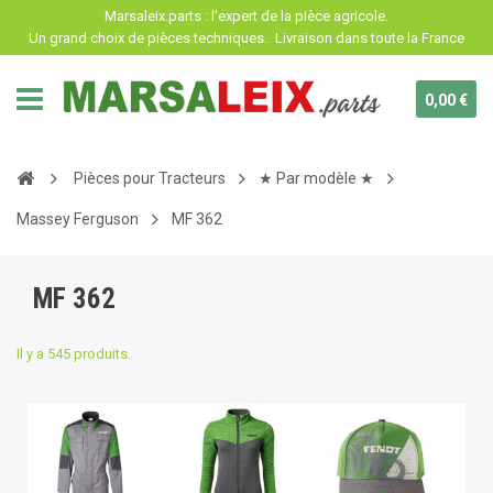
Panneau de gestion des cookies
Marsaleix.parts : l'expert de la pièce agricole.
Un grand choix de pièces techniques.
Livraison dans toute la France
0,00 €
Pièces pour Tracteurs
★ Par modèle ★
Massey Ferguson
MF 362
MF 362
Il y a 545 produits.