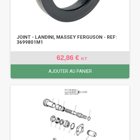
JOINT - LANDINI, MASSEY FERGUSON - REF:
3699801M1
62,86 €
H.T
AJOUTER AU PANIER