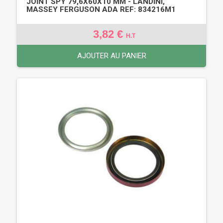
JOINT SPY 79,6X60X10 MM - LANDINI,
MASSEY FERGUSON ADA REF: 834216M1
3,82 €
H.T
AJOUTER AU PANIER