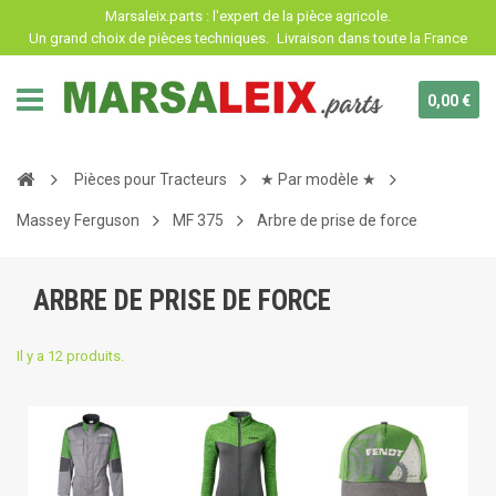
Panneau de gestion des cookies
Marsaleix.parts : l'expert de la pièce agricole.
Un grand choix de pièces techniques.
Livraison dans toute la France
0,00 €
Pièces pour Tracteurs
★ Par modèle ★
Massey Ferguson
MF 375
Arbre de prise de force
ARBRE DE PRISE DE FORCE
Il y a 12 produits.