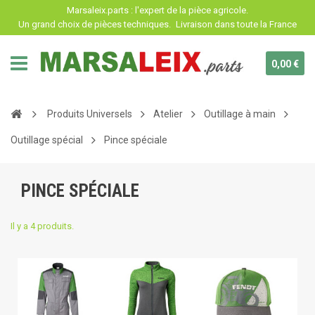
Panneau de gestion des cookies
Marsaleix.parts : l'expert de la pièce agricole.
Un grand choix de pièces techniques.
Livraison dans toute la France
0,00 €
Produits Universels
Atelier
Outillage à main
Outillage spécial
Pince spéciale
PINCE SPÉCIALE
Il y a 4 produits.