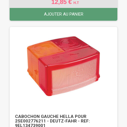
12,85 €
H.T
AJOUTER AU PANIER
CABOCHON GAUCHE HELLA POUR
2SE002776211 - DEUTZ-FAHR - REF:
9EL134739001