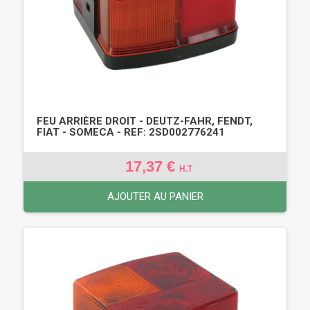
FEU ARRIÈRE DROIT - DEUTZ-FAHR, FENDT,
FIAT - SOMECA - REF: 2SD002776241
17,37 €
H.T
AJOUTER AU PANIER