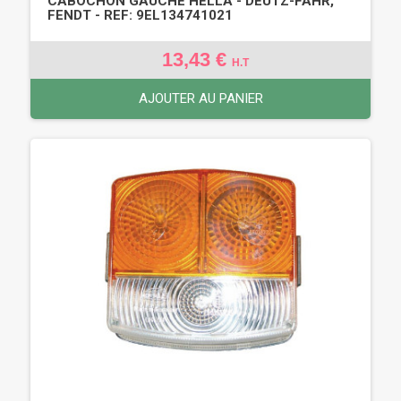
CABOCHON GAUCHE HELLA - DEUTZ-FAHR,
FENDT - REF: 9EL134741021
13,43 €
H.T
AJOUTER AU PANIER