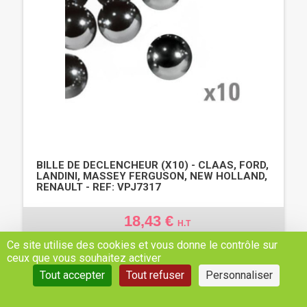
BILLE DE DECLENCHEUR (X10) - CLAAS, FORD,
LANDINI, MASSEY FERGUSON, NEW HOLLAND,
RENAULT - REF: VPJ7317
18,43 €
H.T
Ce site utilise des cookies et vous donne le contrôle sur
AJOUTER AU PANIER
ceux que vous souhaitez activer
Tout accepter
Tout refuser
Personnaliser