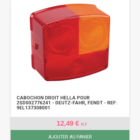
CABOCHON DROIT HELLA POUR
2SD002776241 - DEUTZ-FAHR, FENDT - REF:
9EL137308001
12,49 €
H.T
AJOUTER AU PANIER