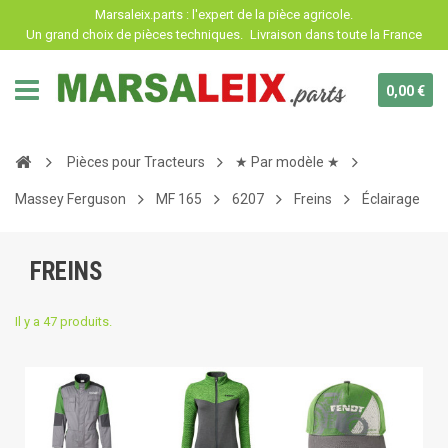
Panneau de gestion des cookies
Marsaleix.parts : l'expert de la pièce agricole.
Un grand choix de pièces techniques.
Livraison dans toute la France
0,00 €
Pièces pour Tracteurs
★ Par modèle ★
Massey Ferguson
MF 165
6207
Freins
Éclairage
FREINS
Il y a 47 produits.