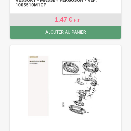
RESSORT - MASSEY FERGUSON - REF:
1005510M1GP
1,47 €
H.T
AJOUTER AU PANIER