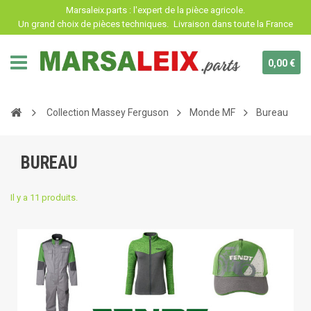
Panneau de gestion des cookies
Marsaleix.parts : l'expert de la pièce agricole.
Un grand choix de pièces techniques.
Livraison dans toute la France
0,00 €
Collection Massey Ferguson
Monde MF
Bureau
BUREAU
Il y a 11 produits.