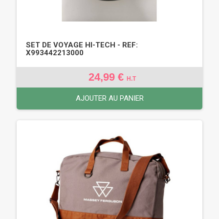
SET DE VOYAGE HI-TECH - REF:
X993442213000
24,99 €
H.T
AJOUTER AU PANIER