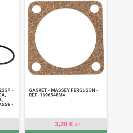
22SP -
GASKET - MASSEY FERGUSON -
CA,
REF: 1696548M4
A,
ASSE -
3,28 €
H.T