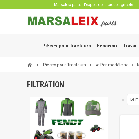
Panneau de gestion des cookies
Marsaleix.parts : l'expert de la pièce agricole.
Pièces pour tracteurs
Fenaison
Travail
Pièces pour Tracteurs
★ Par modèle ★
FILTRATION
Tri
Le m