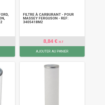
FORD,
FILTRE À CARBURANT - POUR
ON,
MASSEY FERGUSON - REF:
12
3405418M2
8,84 €
H.T
AJOUTER AU PANIER