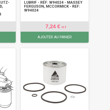
EUTZ-
LUBRIF - RÉF: W94024 - MASSEY
D,
FERGUSON, MCCORMICK - REF:
W94024
8
7,24 €
H.T
AJOUTER AU PANIER