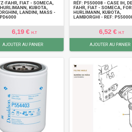
TZ-FAHR, FIAT - SOMECA,
RÉF: P550008 - CASE IH, D
 HURLIMANN, KUBOTA,
FAHR, FIAT - SOMECA, FOR
RGHINI, LANDINI, MASS -
HURLIMANN, KUBOTA,
VPD6000
LAMBORGHI - REF: P55000
6,19 €
6,52 €
H.T
H.T
AJOUTER AU PANIER
AJOUTER AU PANIER