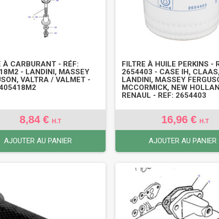
E À CARBURANT - RÉF:
FILTRE À HUILE PERKINS - 
18M2 - LANDINI, MASSEY
2654403 - CASE IH, CLAAS
SON, VALTRA / VALMET -
LANDINI, MASSEY FERGUS
3405418M2
MCCORMICK, NEW HOLLAN
RENAUL - REF: 2654403
8,84 €
16,96 €
H.T
H.T
AJOUTER AU PANIER
AJOUTER AU PANIER