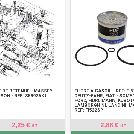
 DE RETENUE - MASSEY
FILTRE À GASOIL - RÉF: FI5
SON - REF: 358936X1
DEUTZ-FAHR, FIAT - SOME
FORD, HURLIMANN, KUBOT
LAMBORGHINI, LANDINI, M
REF: FI522SP
2,25 €
2,88 €
H.T
H.T