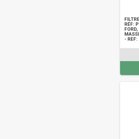
FILTR
RÉF: 
FORD,
MASS
- REF: