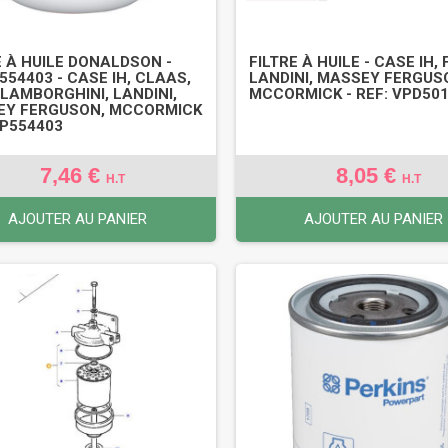
E À HUILE DONALDSON -
FILTRE À HUILE - CASE IH, 
P554403 - CASE IH, CLAAS,
LANDINI, MASSEY FERGUS
 LAMBORGHINI, LANDINI,
MCCORMICK - REF: VPD50
EY FERGUSON, MCCORMICK
 P554403
7,46 €
8,05 €
H.T
H.T
AJOUTER AU PANIER
AJOUTER AU PANIER