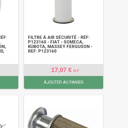
RÉF:
FILTRE À AIR SÉCURITÉ - RÉF:
,
P123160 - FIAT - SOMECA,
ON,
KUBOTA, MASSEY FERGUSON -
D,
REF: P123160
17,07 €
H.T
AJOUTER AU PANIER