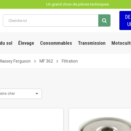
Un grand choix de pièces techniques.
D
U
 du sol
Élevage
Consommables
Transmission
Motocult
Massey Ferguson
MF 362
Filtration
oins cher