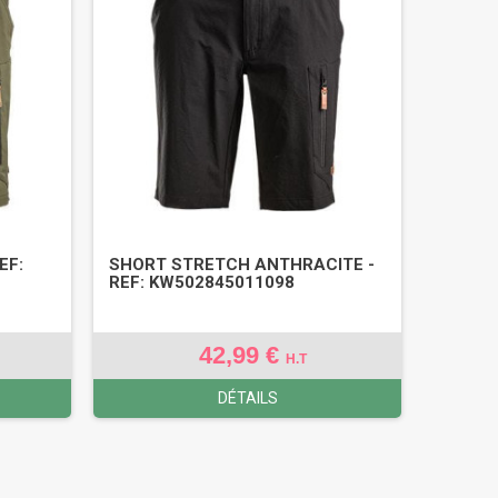
EF:
SHORT STRETCH ANTHRACITE -
REF: KW502845011098
42,99 €
H.T
DÉTAILS