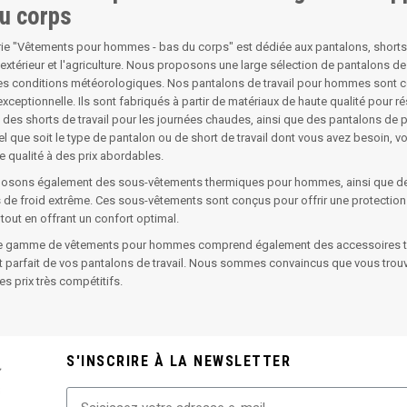
u corps
ie "Vêtements pour hommes - bas du corps" est dédiée aux pantalons, shorts 
 extérieur et l'agriculture. Nous proposons une large sélection de pantalons de 
les conditions météorologiques. Nos pantalons de travail pour hommes sont co
 exceptionnelle. Ils sont fabriqués à partir de matériaux de haute qualité pour 
des shorts de travail pour les journées chaudes, ainsi que des pantalons de p
l que soit le type de pantalon ou de short de travail dont vous avez besoin,
e qualité à des prix abordables.
osons également des sous-vêtements thermiques pour hommes, ainsi que des 
 de froid extrême. Ces sous-vêtements sont conçus pour offrir une protection 
 tout en offrant un confort optimal.
re gamme de vêtements pour hommes comprend également des accessoires tels 
 parfait de vos pantalons de travail. Nous sommes convaincus que vous trou
es prix très compétitifs.
S'INSCRIRE À LA NEWSLETTER