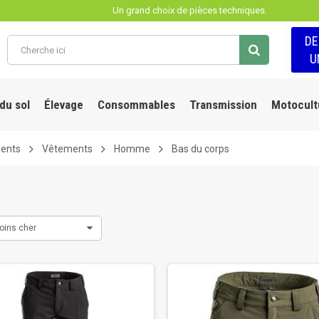
Un grand choix de pièces techniques.
D
U
 du sol
Élevage
Consommables
Transmission
Motocult
ments
Vêtements
Homme
Bas du corps
oins cher