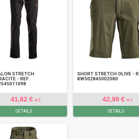
ALON STRETCH
SHORT STRETCH OLIVE - R
ACITE - REF:
KW502845002080
545011098
41,62 €
42,99 €
H.T
H.T
DÉTAILS
DÉTAILS