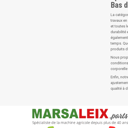
Bas d
La catégor
travaux en
et toutes 
durabilité
également 
temps. Que
produits d
Nous prop
conditions
corporelle
Enfin, not
ajustement
qualité à d