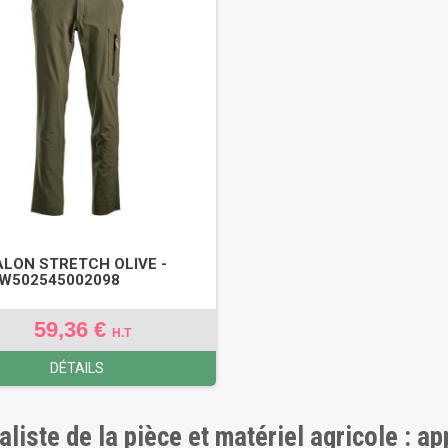
LON STRETCH OLIVE -
KW502545002098
59,36 €
H.T
DÉTAILS
aliste de la pièce et matériel agricole : a