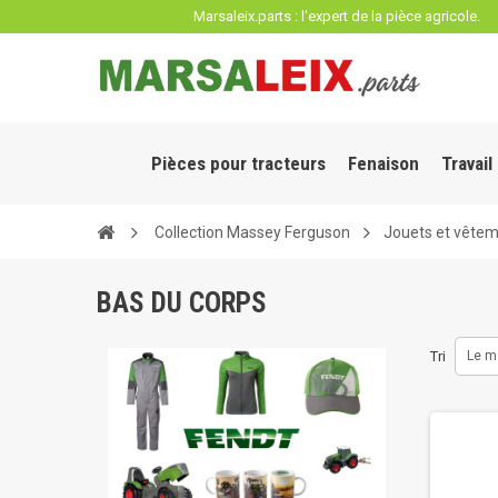
Panneau de gestion des cookies
Marsaleix.parts : l'expert de la pièce agricole.
Pièces pour tracteurs
Fenaison
Travail
Collection Massey Ferguson
Jouets et vête
BAS DU CORPS
Tri
Le m