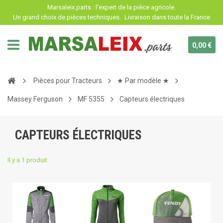
Panneau de gestion des cookies
Marsaleix.parts : l'expert de la pièce agricole.
Un grand choix de pièces techniques.
Livraison dans toute la France
0,00 €
Pièces pour Tracteurs
★ Par modèle ★
Massey Ferguson
MF 5355
Capteurs électriques
CAPTEURS ÉLECTRIQUES
Il y a 1 produit.