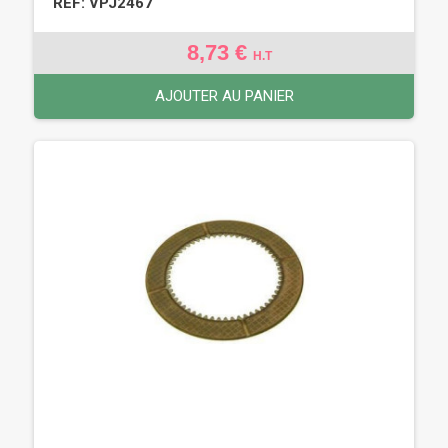
REF: VPJ2467
8,73 €
H.T
AJOUTER AU PANIER