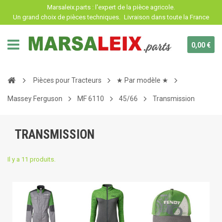
Panneau de gestion des cookies
Marsaleix.parts : l'expert de la pièce agricole.
Un grand choix de pièces techniques.
Livraison dans toute la France
0,00 €
Pièces pour Tracteurs
★ Par modèle ★
Massey Ferguson
MF 6110
45/66
Transmission
TRANSMISSION
Il y a 11 produits.