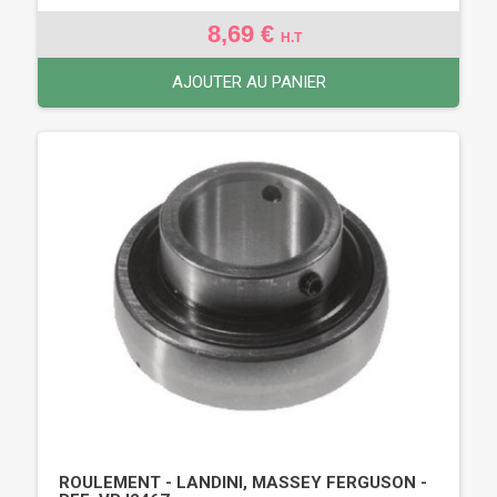
8,69 €
H.T
AJOUTER AU PANIER
ROULEMENT - LANDINI, MASSEY FERGUSON -