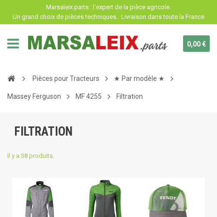
Panneau de gestion des cookies
Marsaleix.parts : l'expert de la pièce agricole.
Un grand choix de pièces techniques.
Livraison dans toute la France
0,00 €
Pièces pour Tracteurs
★ Par modèle ★
Massey Ferguson
MF 4255
Filtration
FILTRATION
Il y a 38 produits.