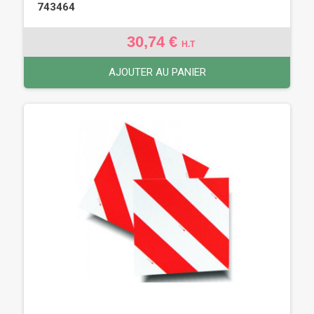
743464
30,74 €
H.T
AJOUTER AU PANIER