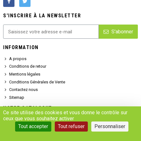
S'INSCRIRE À LA NEWSLETTER
S'abonner
INFORMATION
A propos
Conditions de retour
Mentions légales
Conditions Générales de Vente
Contactez nous
Sitemap
NOTRE CATALOGUE
Ce site utilise des cookies et vous donne le contrôle sur
ceux que vous souhaitez activer
Promotions
Tout accepter
Tout refuser
Personnaliser
Nouveaux produits
SERVICE CLIENT