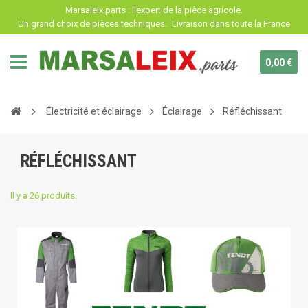
Panneau de gestion des cookies
Marsaleix.parts : l'expert de la pièce agricole.
Un grand choix de pièces techniques.
Livraison dans toute la France
0,00 €
Électricité et éclairage
Éclairage
Réfléchissant
RÉFLÉCHISSANT
Il y a 26 produits.