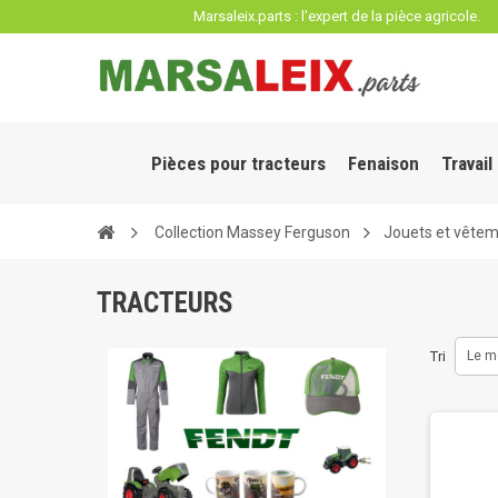
Panneau de gestion des cookies
Marsaleix.parts : l'expert de la pièce agricole.
Pièces pour tracteurs
Fenaison
Travail
Collection Massey Ferguson
Jouets et vête
TRACTEURS
Tri
Le m