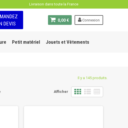
Livraison dans toute la France
EMANDEZ
0,00 €
Connexion
N DEVIS
ure
Petit matériel
Jouets et Vêtements
Il y a 145 produits.
e
Afficher