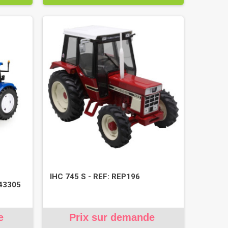
IHC 745 S - REF: REP196
43305
e
Prix sur demande