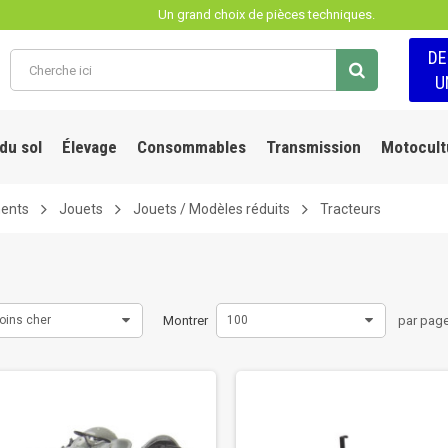
Un grand choix de pièces techniques.
D
U
 du sol
Élevage
Consommables
Transmission
Motocult
ments
Jouets
Jouets / Modèles réduits
Tracteurs
oins cher
Montrer
100
par pag