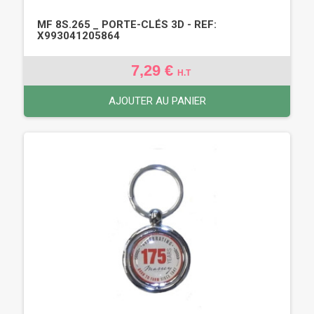
MF 8S.265 _ PORTE-CLÉS 3D - REF:
X993041205864
7,29 €
H.T
AJOUTER AU PANIER