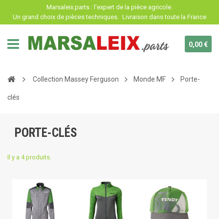
Panneau de gestion des cookies
Marsaleix.parts : l'expert de la pièce agricole.
Un grand choix de pièces techniques.
Livraison dans toute la France
0,00 €
Collection Massey Ferguson
Monde MF
Porte-
clés
PORTE-CLÉS
Il y a 4 produits.