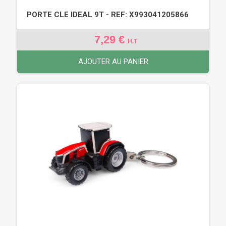
PORTE CLE IDEAL 9T - REF: X993041205866
7,29 €
H.T
AJOUTER AU PANIER