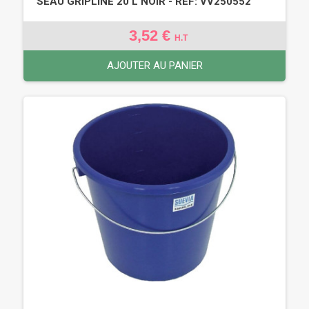
SEAU GRIPLINE 20 L NOIR - REF: VV250552
3,52 €
H.T
AJOUTER AU PANIER