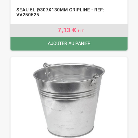
SEAU 5L Ø307X130MM GRIPLINE - REF:
VV250525
7,13 €
H.T
AJOUTER AU PANIER