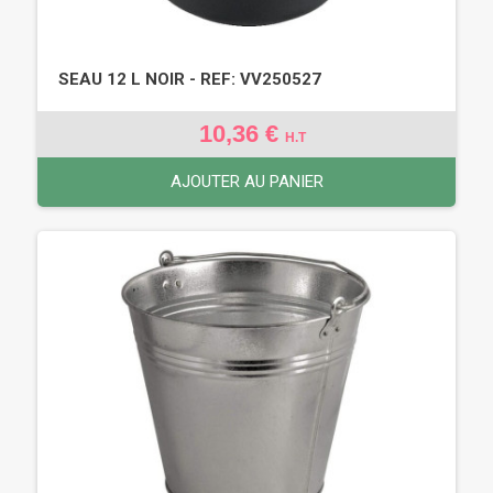
SEAU 12 L NOIR - REF: VV250527
10,36 €
H.T
AJOUTER AU PANIER