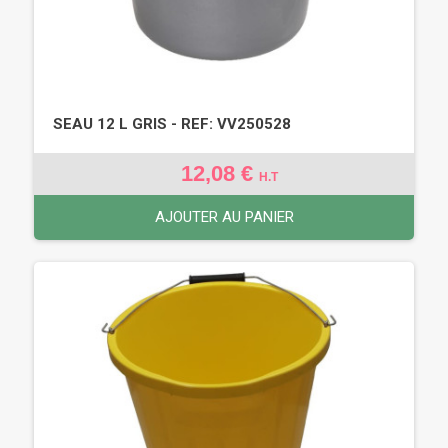
SEAU 12 L GRIS - REF: VV250528
12,08 €
H.T
AJOUTER AU PANIER