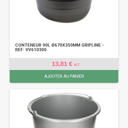
CONTENEUR 90L Ø670X350MM GRIPLINE -
REF: VV610300
13,81 €
H.T
AJOUTER AU PANIER