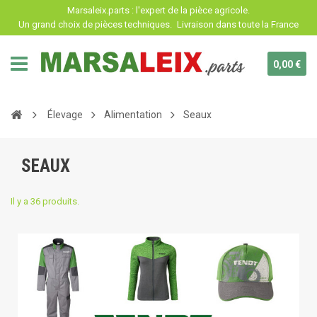
Panneau de gestion des cookies
Marsaleix.parts : l'expert de la pièce agricole.
Un grand choix de pièces techniques.
Livraison dans toute la France
0,00 €
Élevage
Alimentation
Seaux
SEAUX
Il y a 36 produits.