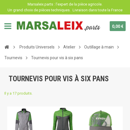
Panneau de gestion des cookies
Marsaleix.parts : l'expert de la pièce agricole.
Un grand choix de pièces techniques.
Livraison dans toute la France
0,00 €
Produits Universels
Atelier
Outillage à main
Tournevis
Tournevis pour vis à six pans
TOURNEVIS POUR VIS À SIX PANS
Il y a 17 produits.