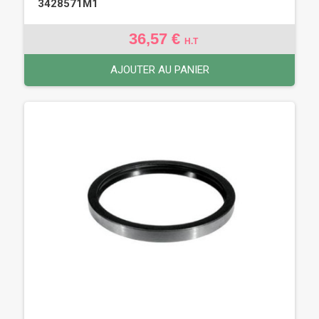
3428571M1
36,57 €
H.T
AJOUTER AU PANIER