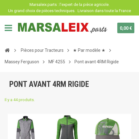
Panneau de gestion des cookies
Marsaleix.parts : l'expert de la pièce agricole.
Un grand choix de pièces techniques.
Livraison dans toute la France
0,00 €
Pièces pour Tracteurs
★ Par modèle ★
Massey Ferguson
MF 4255
Pont avant 4RM Rigide
PONT AVANT 4RM RIGIDE
Il y a 44 produits.