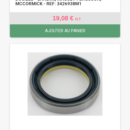
MCCORMICK - REF: 3426938M1
19,08 €
H.T
AJOUTER AU PANIER