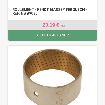
ROULEMENT - FENDT, MASSEY FERGUSON -
REF: NWB9035
23,19 €
H.T
AJOUTER AU PANIER