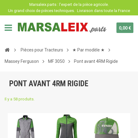
Panneau de gestion des cookies
Marsaleix.parts : l'expert de la pièce agricole.
Un grand choix de pièces techniques.
Livraison dans toute la France
0,00 €
Pièces pour Tracteurs
★ Par modèle ★
Massey Ferguson
MF 3050
Pont avant 4RM Rigide
PONT AVANT 4RM RIGIDE
Il y a 58 produits.