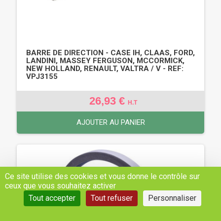
BARRE DE DIRECTION - CASE IH, CLAAS, FORD,
LANDINI, MASSEY FERGUSON, MCCORMICK,
NEW HOLLAND, RENAULT, VALTRA / V - REF:
VPJ3155
26,93 €
H.T
AJOUTER AU PANIER
Ce site utilise des cookies et vous donne le contrôle sur
ceux que vous souhaitez activer
Tout accepter
Tout refuser
Personnaliser