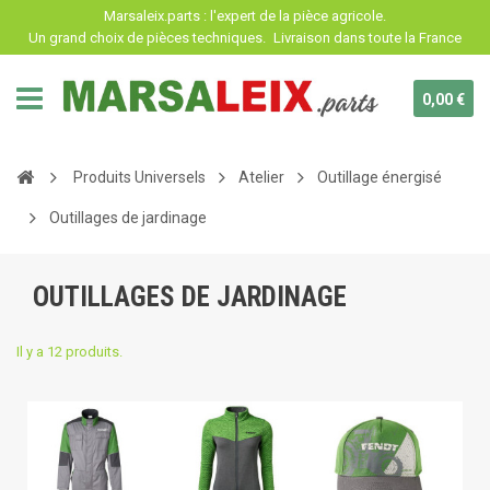
Panneau de gestion des cookies
Marsaleix.parts : l'expert de la pièce agricole.
Un grand choix de pièces techniques.
Livraison dans toute la France
0,00 €
Produits Universels
Atelier
Outillage énergisé
Outillages de jardinage
OUTILLAGES DE JARDINAGE
Il y a 12 produits.