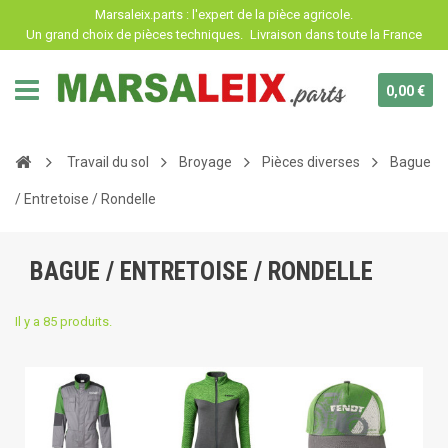
Panneau de gestion des cookies
Marsaleix.parts : l'expert de la pièce agricole.
Un grand choix de pièces techniques.
Livraison dans toute la France
0,00 €
Travail du sol
Broyage
Pièces diverses
Bague
/ Entretoise / Rondelle
BAGUE / ENTRETOISE / RONDELLE
Il y a 85 produits.