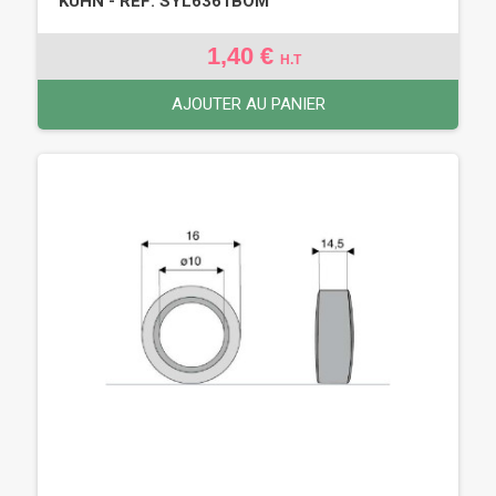
KUHN - REF: SYL6361BOM
1,40 €
H.T
AJOUTER AU PANIER