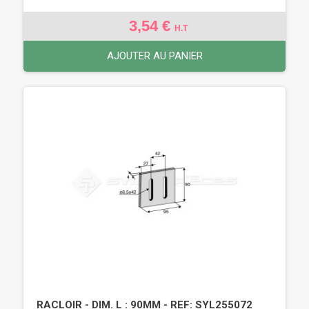
3,54 €
H.T
AJOUTER AU PANIER
RACLOIR - DIM. L : 90MM - REF: SYL255072