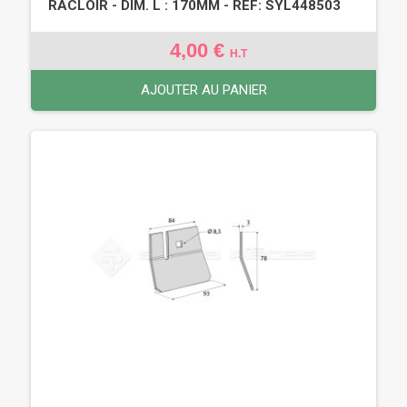
RACLOIR - DIM. L : 170MM - REF: SYL448503
4,00 €
H.T
AJOUTER AU PANIER