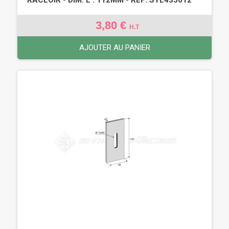
3,80 €
H.T
AJOUTER AU PANIER