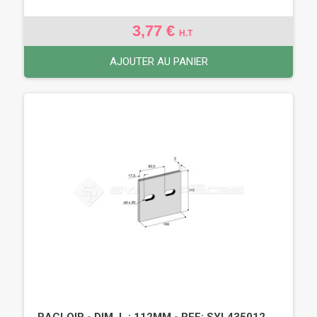
3,77 €
H.T
AJOUTER AU PANIER
RACLOIR - DIM. L : 112MM - REF: SYL435012