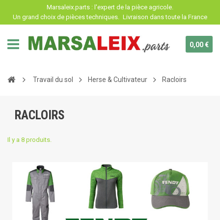
Panneau de gestion des cookies
Marsaleix.parts : l'expert de la pièce agricole.
Un grand choix de pièces techniques.
Livraison dans toute la France
0,00 €
Travail du sol
Herse & Cultivateur
Racloirs
RACLOIRS
Il y a 8 produits.