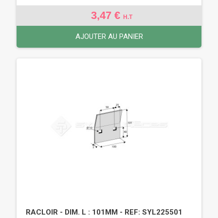
3,47 €
H.T
AJOUTER AU PANIER
RACLOIR - DIM. L : 101MM - REF: SYL225501