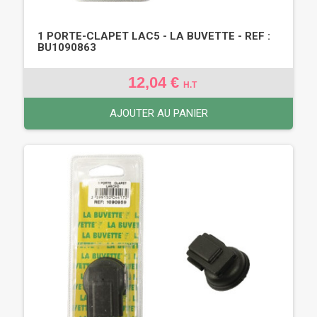
1 PORTE-CLAPET LAC5 - LA BUVETTE - REF :
BU1090863
12,04 €
H.T
AJOUTER AU PANIER