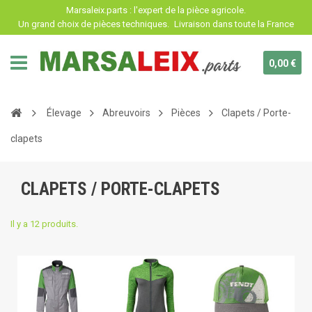
Panneau de gestion des cookies
Marsaleix.parts : l'expert de la pièce agricole.
Un grand choix de pièces techniques.
Livraison dans toute la France
0,00 €
Élevage
Abreuvoirs
Pièces
Clapets / Porte-
clapets
CLAPETS / PORTE-CLAPETS
Il y a 12 produits.