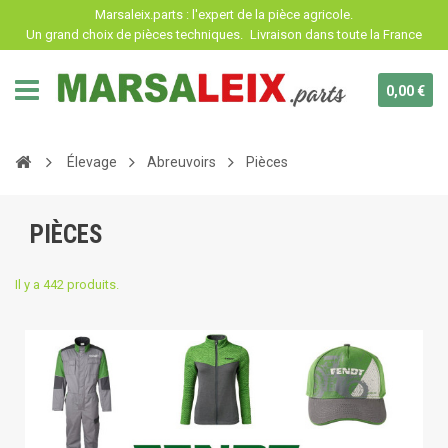
Panneau de gestion des cookies
Marsaleix.parts : l'expert de la pièce agricole.
Un grand choix de pièces techniques.
Livraison dans toute la France
0,00 €
Élevage
Abreuvoirs
Pièces
PIÈCES
Il y a 442 produits.