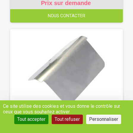
Prix sur demande
NOUS CONTACTER
Ce site utilise des cookies et vous donne le contrôle sur
ceux que vous souhaitez activer
Tout accepter
Tout refuser
Personnaliser
CACHE-SOUPAPE ABREUVOIR LAC 5 - LA
BUVETTE - REF : BU4140266