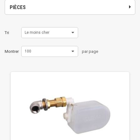
PIÈCES
Tri
Le moins cher
Montrer
100
par page