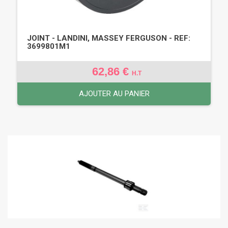
JOINT - LANDINI, MASSEY FERGUSON - REF:
3699801M1
62,86 €
H.T
AJOUTER AU PANIER