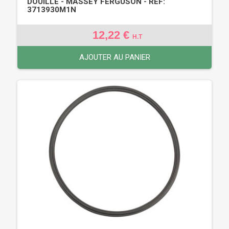
DOUILLE - MASSEY FERGUSON - REF:
3713930M1N
12,22 €
H.T
AJOUTER AU PANIER