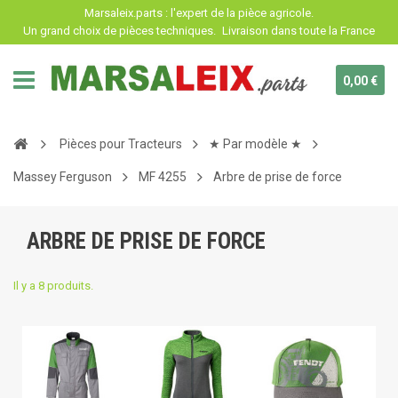
Panneau de gestion des cookies
Marsaleix.parts : l'expert de la pièce agricole.
Un grand choix de pièces techniques.
Livraison dans toute la France
0,00 €
Pièces pour Tracteurs
★ Par modèle ★
Massey Ferguson
MF 4255
Arbre de prise de force
ARBRE DE PRISE DE FORCE
Il y a 8 produits.