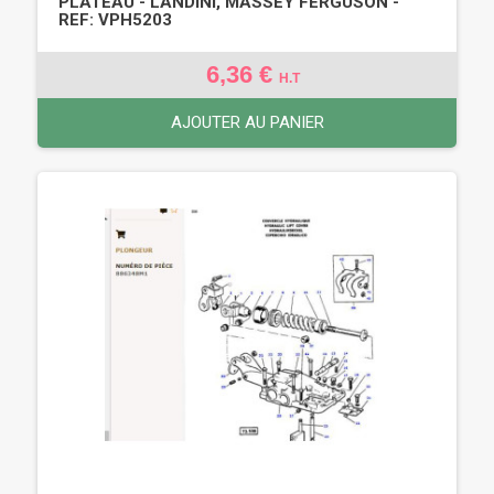
PLATEAU - LANDINI, MASSEY FERGUSON -
REF: VPH5203
6,36 €
H.T
AJOUTER AU PANIER