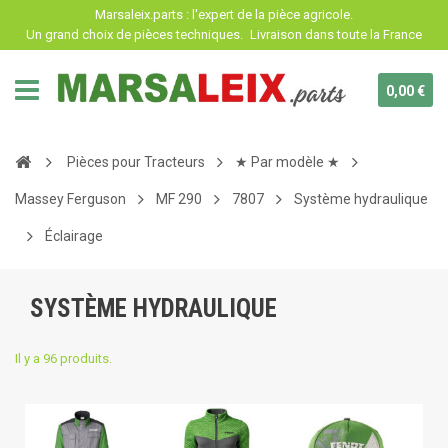
Panneau de gestion des cookies
Marsaleix.parts : l'expert de la pièce agricole.
Un grand choix de pièces techniques.
Livraison dans toute la France
0,00 €
Pièces pour Tracteurs
★ Par modèle ★
Massey Ferguson
MF 290
7807
Système hydraulique
Éclairage
SYSTÈME HYDRAULIQUE
Il y a 96 produits.