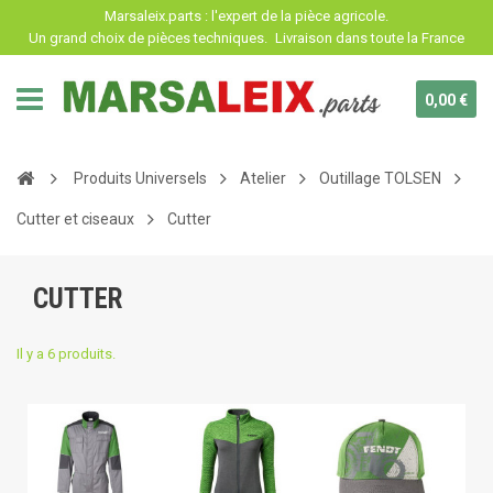
Panneau de gestion des cookies
Marsaleix.parts : l'expert de la pièce agricole.
Un grand choix de pièces techniques.
Livraison dans toute la France
0,00 €
Produits Universels
Atelier
Outillage TOLSEN
Cutter et ciseaux
Cutter
CUTTER
Il y a 6 produits.