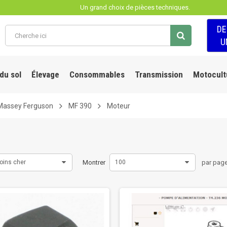
Un grand choix de pièces techniques.
D
U
 du sol
Élevage
Consommables
Transmission
Motocult
Massey Ferguson
MF 390
Moteur
oins cher
Montrer
100
par pag