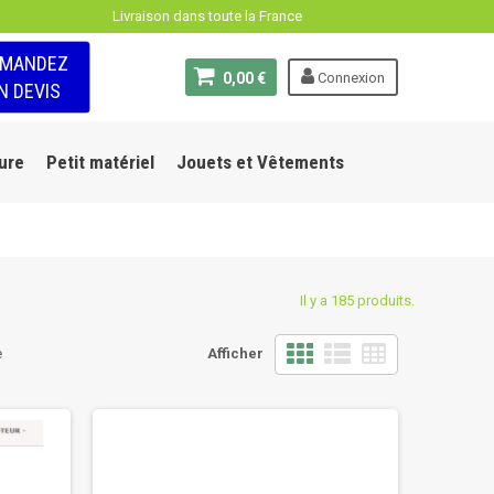
Livraison dans toute la France
EMANDEZ
0,00 €
Connexion
N DEVIS
ure
Petit matériel
Jouets et Vêtements
Il y a 185 produits.
e
Afficher