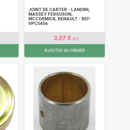
JOINT DE CARTER - LANDINI,
MASSEY FERGUSON,
MCCORMICK, RENAULT - REF:
VPC5456
3,07 €
H.T
AJOUTER AU PANIER