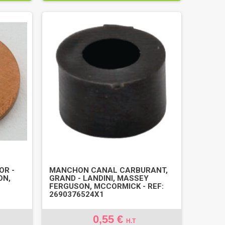
OR -
MANCHON CANAL CARBURANT,
ON,
GRAND - LANDINI, MASSEY
FERGUSON, MCCORMICK - REF:
2690376524X1
0,55 €
H.T