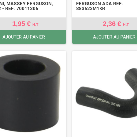
NI, MASSEY FERGUSON,
FERGUSON ADA REF:
 - REF: 70011306
883623M1KR
1,95 €
2,36 €
H.T
H.T
AJOUTER AU PANIER
AJOUTER AU PANIER