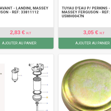
AVANT - LANDINI, MASSEY
TUYAU D'EAU P/ PERKINS -
SON - REF: 33811112
MASSEY FERGUSON - REF:
U5MH0047N
2,83 €
3,05 €
H.T
H.T
AJOUTER AU PANIER
AJOUTER AU PANIER