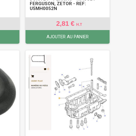
FERGUSON, ZETOR - REF:
U5MH0052N
2,81 €
H.T
AJOUTER AU PANIER