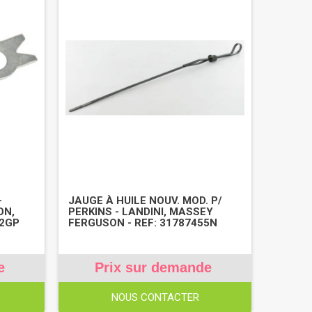
-
JAUGE À HUILE NOUV. MOD. P/
ON,
PERKINS - LANDINI, MASSEY
62GP
FERGUSON - REF: 31787455N
e
Prix sur demande
NOUS CONTACTER