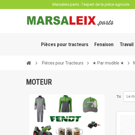
Panneau de gestion des cookies
Marsaleix.parts : l'expert de la pièce agricole.
Pièces pour tracteurs
Fenaison
Travail
Pièces pour Tracteurs
★ Par modèle ★
MOTEUR
Tri
Le m