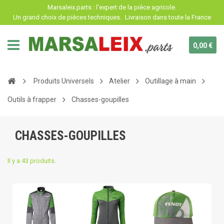
Panneau de gestion des cookies
Marsaleix.parts : l'expert de la pièce agricole.
Un grand choix de pièces techniques.
Livraison dans toute la France
0,00 €
Produits Universels
Atelier
Outillage à main
Outils à frapper
Chasses-goupilles
CHASSES-GOUPILLES
Il y a 43 produits.