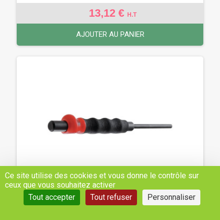
13,12 €
H.T
AJOUTER AU PANIER
Ce site utilise des cookies et vous donne le contrôle sur
ceux que vous souhaitez activer
Tout accepter
Tout refuser
Personnaliser
CHASSE-GOUPILLES GAINE 2MM - REF: 249G2