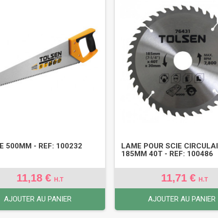
E 500MM - REF: 100232
LAME POUR SCIE CIRCULA
185MM 40T - REF: 100486
11,18 €
11,71 €
H.T
H.T
AJOUTER AU PANIER
AJOUTER AU PANIER