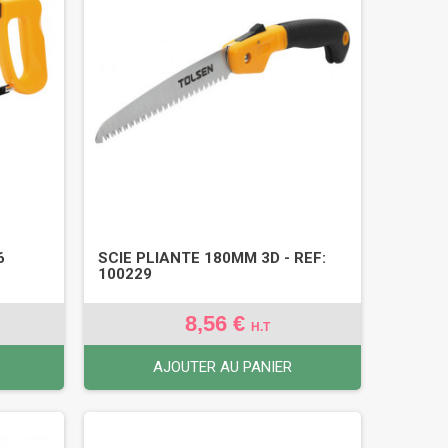
6
SCIE PLIANTE 180MM 3D - REF:
100229
8,56 €
H.T
AJOUTER AU PANIER