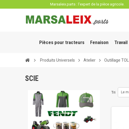
Panneau de gestion des cookies
Marsaleix.parts : l'expert de la pièce agricole.
Pièces pour tracteurs
Fenaison
Travail
Produits Universels
Atelier
Outillage TO
SCIE
Tri
Le m