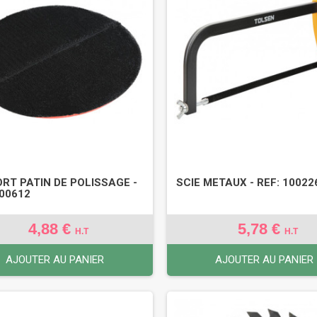
RT PATIN DE POLISSAGE -
SCIE METAUX - REF: 10022
100612
4,88 €
5,78 €
H.T
H.T
AJOUTER AU PANIER
AJOUTER AU PANIER