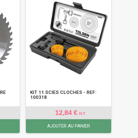
IRE
KIT 11 SCIES CLOCHES - REF:
100318
12,84 €
H.T
AJOUTER AU PANIER