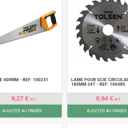
E 400MM - REF: 100231
LAME POUR SCIE CIRCULA
185MM 24T - REF: 100485
9,27 €
9,94 €
H.T
H.T
AJOUTER AU PANIER
AJOUTER AU PANIER