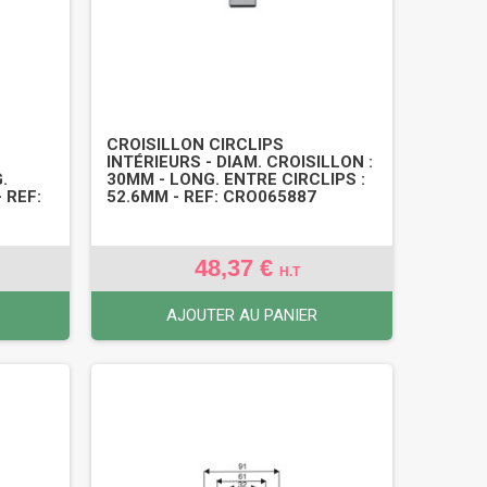
CROISILLON CIRCLIPS
INTÉRIEURS - DIAM. CROISILLON :
.
30MM - LONG. ENTRE CIRCLIPS :
 REF:
52.6MM - REF: CRO065887
48,37 €
H.T
AJOUTER AU PANIER