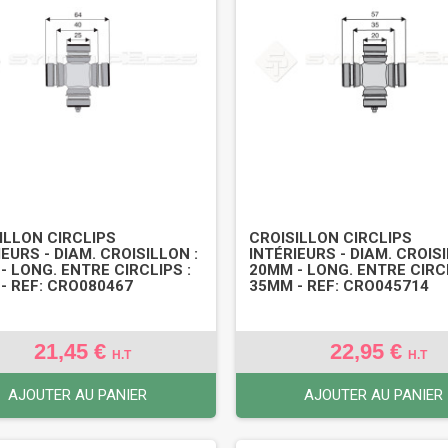
ILLON CIRCLIPS
CROISILLON CIRCLIPS
IEURS - DIAM. CROISILLON :
INTÉRIEURS - DIAM. CROISI
- LONG. ENTRE CIRCLIPS :
20MM - LONG. ENTRE CIRCL
- REF: CRO080467
35MM - REF: CRO045714
21,45 €
22,95 €
H.T
H.T
AJOUTER AU PANIER
AJOUTER AU PANIER