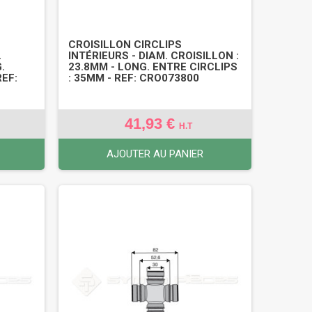
CROISILLON CIRCLIPS
.
INTÉRIEURS - DIAM. CROISILLON :
.
23.8MM - LONG. ENTRE CIRCLIPS
REF:
: 35MM - REF: CRO073800
41,93 €
H.T
AJOUTER AU PANIER