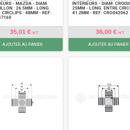
IEURS - MAZDA - DIAM.
INTÉRIEURS - DIAM. CROISI
ILLON : 26.5MM - LONG.
25MM - LONG. ENTRE CIRCL
 CIRCLIPS : 48MM - REF:
41.2MM - REF: CRO042062
47160
35,01 €
36,00 €
H.T
H.T
AJOUTER AU PANIER
AJOUTER AU PANIER