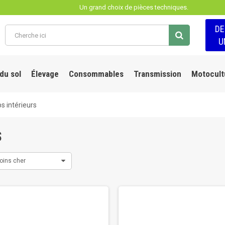
Un grand choix de pièces techniques.
D
U
 du sol
Élevage
Consommables
Transmission
Motocult
ips intérieurs
S
oins cher