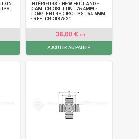
LLON :
INTÉRIEURS - NEW HOLLAND -
IPS :
DIAM. CROISILLON : 25.4MM -
LONG. ENTRE CIRCLIPS : 54.6MM
- REF: CRO037521
36,00 €
H.T
AJOUTER AU PANIER