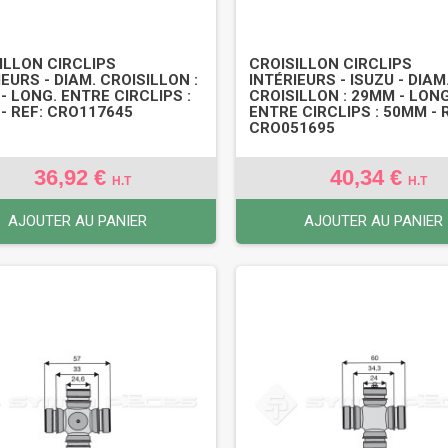
ILLON CIRCLIPS
CROISILLON CIRCLIPS
IEURS - DIAM. CROISILLON :
INTÉRIEURS - ISUZU - DIAM
- LONG. ENTRE CIRCLIPS :
CROISILLON : 29MM - LONG
- REF: CRO117645
ENTRE CIRCLIPS : 50MM - 
CRO051695
36,92 €
40,34 €
H.T
H.T
AJOUTER AU PANIER
AJOUTER AU PANIER