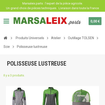
Panneau de gestion des cookies
Marsaleix.parts : l'expert de la pièce agricole.
Un grand choix de pièces techniques.
Livraison dans toute la France
0,00 €
Produits Universels
Atelier
Outillage TOLSEN
Scie
Polisseuse lustreuse
POLISSEUSE LUSTREUSE
Il y a 3 produits.