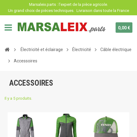
Panneau de gestion des cookies
Marsaleix.parts : l'expert de la pièce agricole.
Un grand choix de pièces techniques.
Livraison dans toute la France
0,00 €
Électricité et éclairage
Électricité
Câble électrique
Accessoires
ACCESSOIRES
Il y a 5 produits.