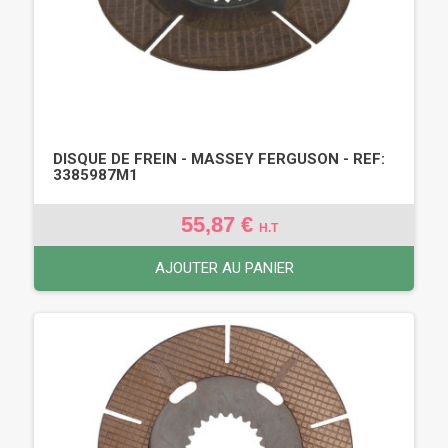
DISQUE DE FREIN - MASSEY FERGUSON - REF:
3385987M1
55,87 €
H.T
AJOUTER AU PANIER