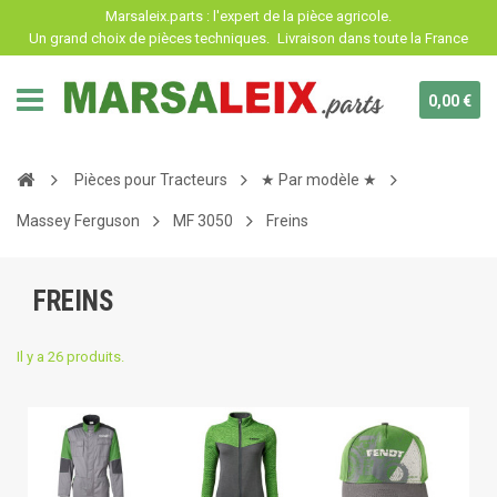
Panneau de gestion des cookies
Marsaleix.parts : l'expert de la pièce agricole.
Un grand choix de pièces techniques.
Livraison dans toute la France
0,00 €
Pièces pour Tracteurs
★ Par modèle ★
Massey Ferguson
MF 3050
Freins
FREINS
Il y a 26 produits.