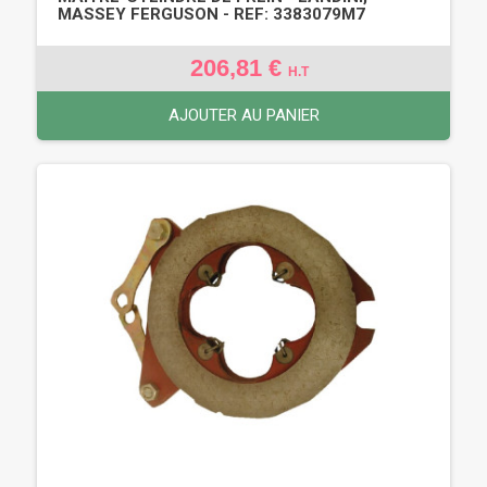
MASSEY FERGUSON - REF: 3383079M7
206,81 €
H.T
AJOUTER AU PANIER