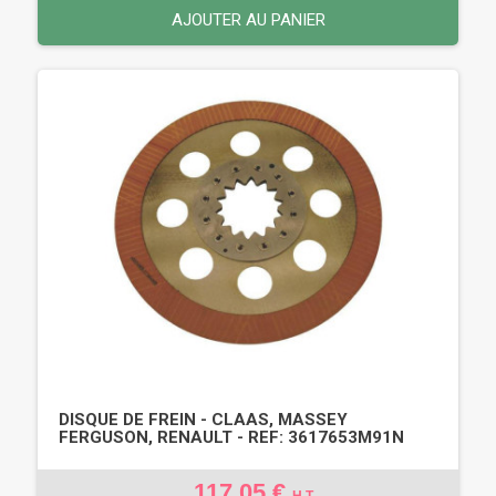
AJOUTER AU PANIER
DISQUE DE FREIN - CLAAS, MASSEY
FERGUSON, RENAULT - REF: 3617653M91N
117,05 €
H.T