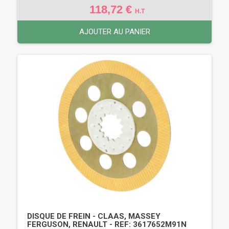
118,72 €
H.T
AJOUTER AU PANIER
DISQUE DE FREIN - CLAAS, MASSEY
FERGUSON, RENAULT - REF: 3617652M91N