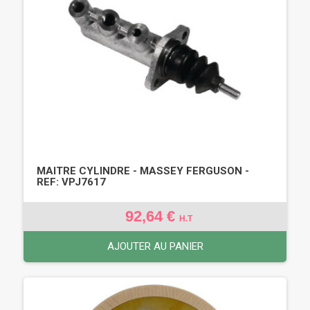
MAITRE CYLINDRE - MASSEY FERGUSON -
REF: VPJ7617
92,64 €
H.T
AJOUTER AU PANIER