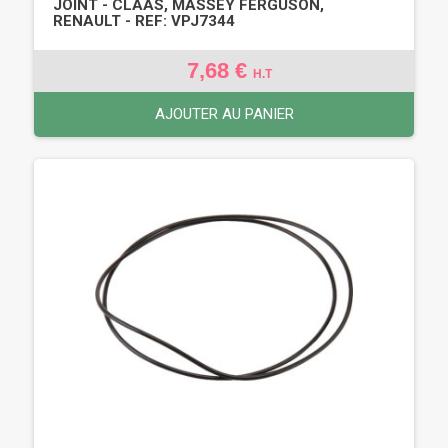
JOINT - CLAAS, MASSEY FERGUSON,
RENAULT - REF: VPJ7344
7,68 €
H.T
AJOUTER AU PANIER