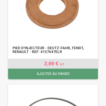
PIED D'INJECTEUR - DEUTZ-FAHR, FENDT,
RENAULT - REF: 4157647ELR
2,69 €
H.T
AJOUTER AU PANIER