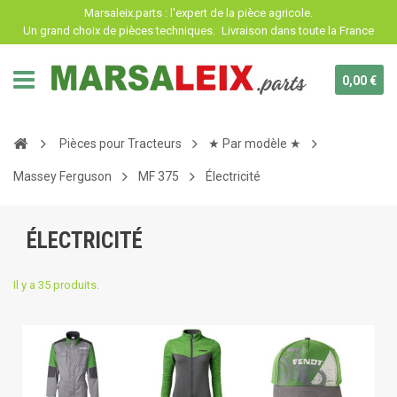
Panneau de gestion des cookies
Marsaleix.parts : l'expert de la pièce agricole.
Un grand choix de pièces techniques.
Livraison dans toute la France
0,00 €
Pièces pour Tracteurs
★ Par modèle ★
Massey Ferguson
MF 375
Électricité
ÉLECTRICITÉ
Il y a 35 produits.