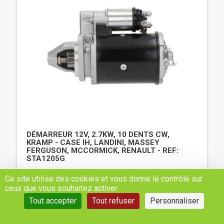
DÉMARREUR 12V, 2.7KW, 10 DENTS CW,
KRAMP - CASE IH, LANDINI, MASSEY
FERGUSON, MCCORMICK, RENAULT - REF:
STA1205G
Ce site utilise des cookies et vous donne le contrôle sur
243,45 €
H.T
ceux que vous souhaitez activer
Tout accepter
Tout refuser
Personnaliser
AJOUTER AU PANIER