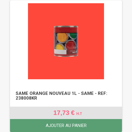
SAME ORANGE NOUVEAU 1L - SAME - REF:
238008KR
17,73 €
H.T
AJOUTER AU PANIER