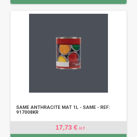
SAME ANTHRACITE MAT 1L - SAME - REF:
917008KR
17,73 €
H.T