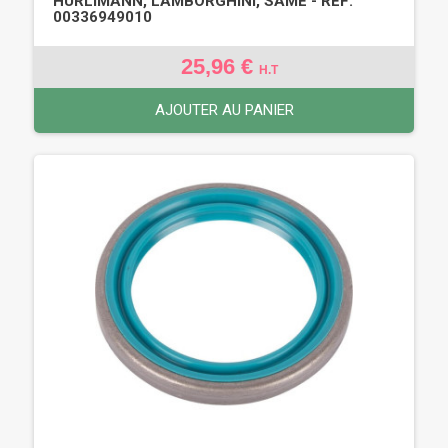
HURLIMANN, LAMBORGHINI, SAME - REF:
00336949010
25,96 €
H.T
AJOUTER AU PANIER