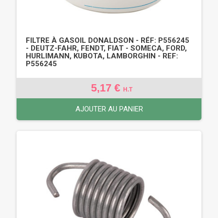
FILTRE À GASOIL DONALDSON - RÉF: P556245
- DEUTZ-FAHR, FENDT, FIAT - SOMECA, FORD,
HURLIMANN, KUBOTA, LAMBORGHIN - REF:
P556245
5,17 €
H.T
AJOUTER AU PANIER