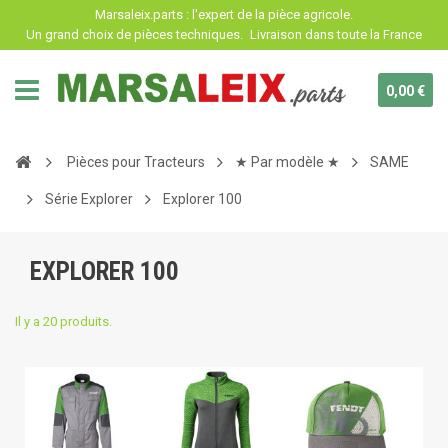
Panneau de gestion des cookies
Marsaleix.parts : l'expert de la pièce agricole.
Un grand choix de pièces techniques.
Livraison dans toute la France
0,00 €
Pièces pour Tracteurs
★ Par modèle ★
SAME
Série Explorer
Explorer 100
EXPLORER 100
Il y a 20 produits.