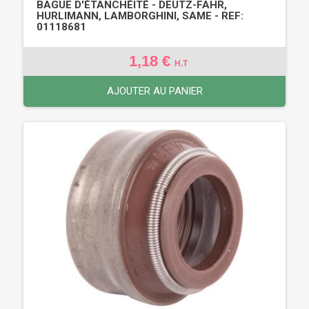
BAGUE D'ÉTANCHÉITÉ - DEUTZ-FAHR,
HURLIMANN, LAMBORGHINI, SAME - REF:
01118681
1,18 €
H.T
AJOUTER AU PANIER