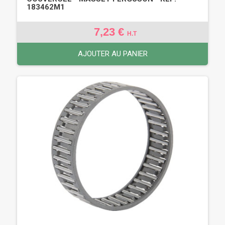
183462M1
7,23 €
H.T
AJOUTER AU PANIER