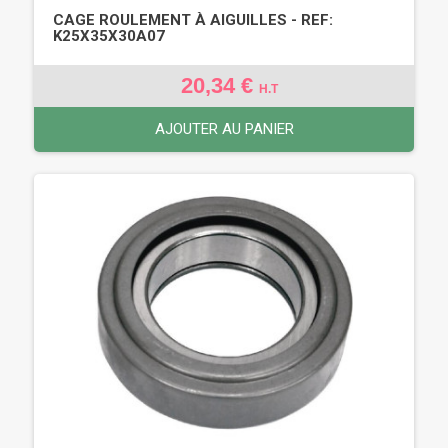
CAGE ROULEMENT À AIGUILLES - REF:
K25X35X30A07
20,34 €
H.T
AJOUTER AU PANIER