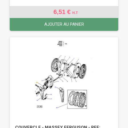
6,51 €
H.T
AJOUTER AU PANIER
COUVERCLE - MASSEY FERGUSON - REF: