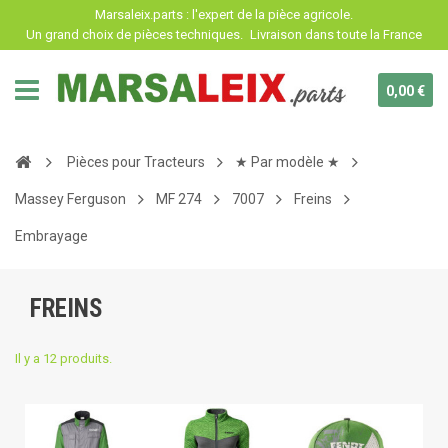
Panneau de gestion des cookies
Marsaleix.parts : l'expert de la pièce agricole.
Un grand choix de pièces techniques.
Livraison dans toute la France
0,00 €
Pièces pour Tracteurs
★ Par modèle ★
Massey Ferguson
MF 274
7007
Freins
Embrayage
FREINS
Il y a 12 produits.