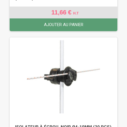
11,66 €
H.T
AJOUTER AU PANIER
ISOLATEUR À ÉCROU, NOIR Ø4-10MM (20 PCS)