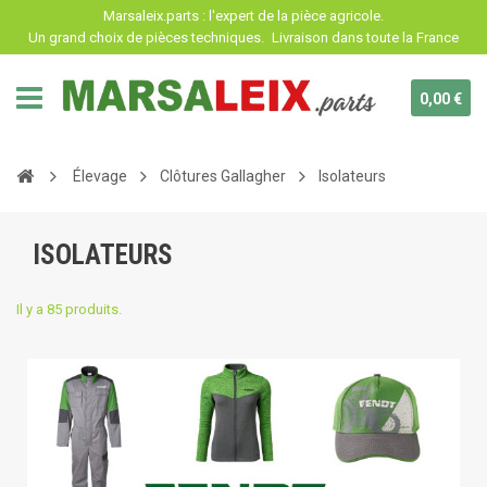
Panneau de gestion des cookies
Marsaleix.parts : l'expert de la pièce agricole.
Un grand choix de pièces techniques.
Livraison dans toute la France
0,00 €
Élevage
Clôtures Gallagher
Isolateurs
ISOLATEURS
Il y a 85 produits.