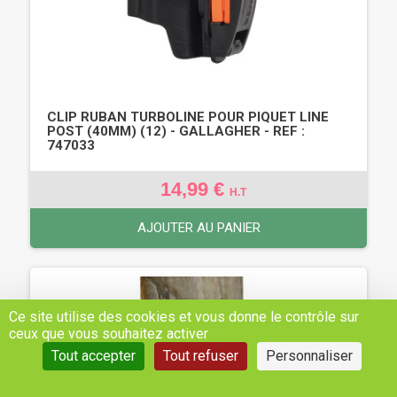
CLIP RUBAN TURBOLINE POUR PIQUET LINE
POST (40MM) (12) - GALLAGHER - REF :
747033
14,99 €
H.T
AJOUTER AU PANIER
Ce site utilise des cookies et vous donne le contrôle sur
ceux que vous souhaitez activer
Tout accepter
Tout refuser
Personnaliser