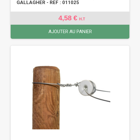
GALLAGHER - REF : 011025
4,58 €
H.T
AJOUTER AU PANIER