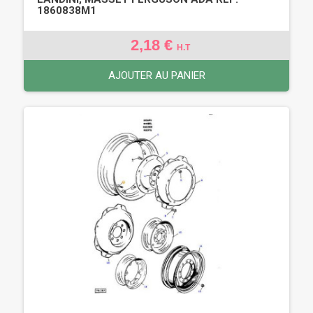
1860838M1
2,18 €
H.T
AJOUTER AU PANIER