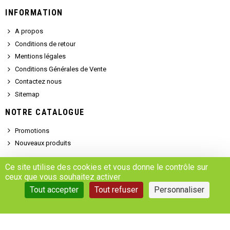
INFORMATION
A propos
Conditions de retour
Mentions légales
Conditions Générales de Vente
Contactez nous
Sitemap
NOTRE CATALOGUE
Promotions
Nouveaux produits
SERVICE CLIENT
Ce site utilise des cookies et vous donne le contrôle sur
ceux que vous souhaitez activer
Demander un devis
Tout accepter
Tout refuser
Personnaliser
Se connecter
Accédez à votre compte
Gestion des cookies