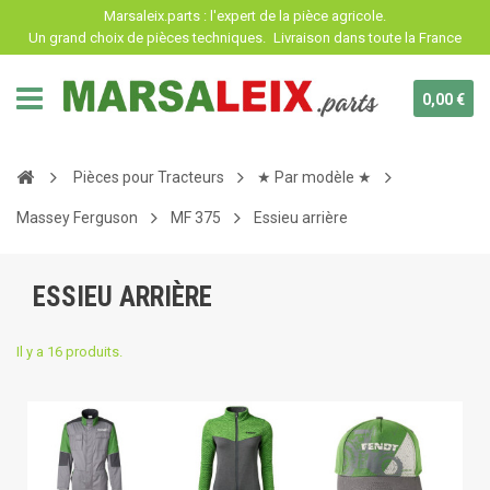
Panneau de gestion des cookies
Marsaleix.parts : l'expert de la pièce agricole.
Un grand choix de pièces techniques.
Livraison dans toute la France
0,00 €
Pièces pour Tracteurs
★ Par modèle ★
Massey Ferguson
MF 375
Essieu arrière
ESSIEU ARRIÈRE
Il y a 16 produits.